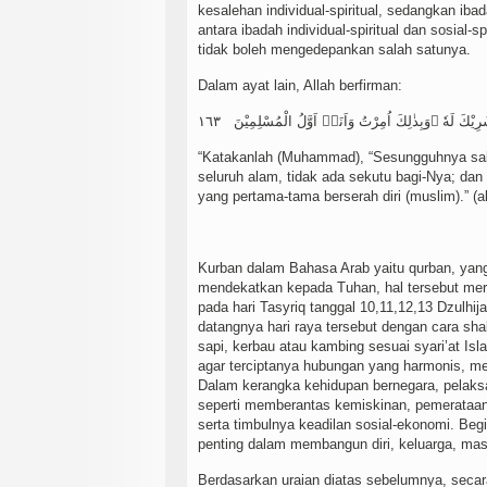
kesalehan individual-spiritual, sedangkan ibad
antara ibadah individual-spiritual dan sosial-
tidak boleh mengedepankan salah satunya.
Dalam ayat lain, Allah berfirman:
“Katakanlah (Muhammad), “Sesungguhnya sala
seluruh alam, tidak ada sekutu bagi-Nya; da
yang pertama-tama berserah diri (muslim).” (a
Kurban dalam Bahasa Arab yaitu qurban, yang
mendekatkan kepada Tuhan, hal tersebut meru
pada hari Tasyriq tanggal 10,11,12,13 Dzulhi
datangnya hari raya tersebut dengan cara sh
sapi, kerbau atau kambing sesuai syari’at Isl
agar terciptanya hubungan yang harmonis, me
Dalam kerangka kehidupan bernegara, pelaks
seperti memberantas kemiskinan, pemerataan
serta timbulnya keadilan sosial-ekonomi. Beg
penting dalam membangun diri, keluarga, ma
Berdasarkan uraian diatas sebelumnya, secar