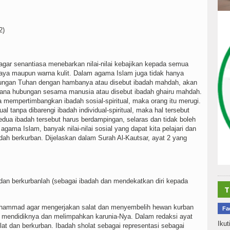
2)
agar senantiasa menebarkan nilai-nilai kebajikan kepada semua
ya maupun warna kulit. Dalam agama Islam juga tidak hanya
bungan Tuhan dengan hambanya atau disebut ibadah mahdah, akan
imana hubungan sesama manusia atau disebut ibadah ghairu mahdah.
pa mempertimbangkan ibadah sosial-spiritual, maka orang itu merugi.
l tanpa dibarengi ibadah individual-spiritual, maka hal tersebut
kedua ibadah tersebut harus berdampingan, selaras dan tidak boleh
ama Islam, banyak nilai-nilai sosial yang dapat kita pelajari dan
dah berkurban. Dijelaskan dalam Surah Al-Kautsar, ayat 2 yang
dan berkurbanlah (sebagai ibadah dan mendekatkan diri kepada
T
Muhammad agar mengerjakan salat dan menyembelih hewan kurban
Fa
g mendidiknya dan melimpahkan karunia-Nya. Dalam redaksi ayat
Ikut
at dan berkurban. Ibadah sholat sebagai representasi sebagai