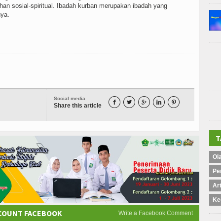
lehan sosial-spiritual. Ibadah kurban merupakan ibadah yang
nya.
Social media





Share this article
T
Ol
Pe
Art
Ke
CCOUNT FACEBOOK
Write a Facebook Comment