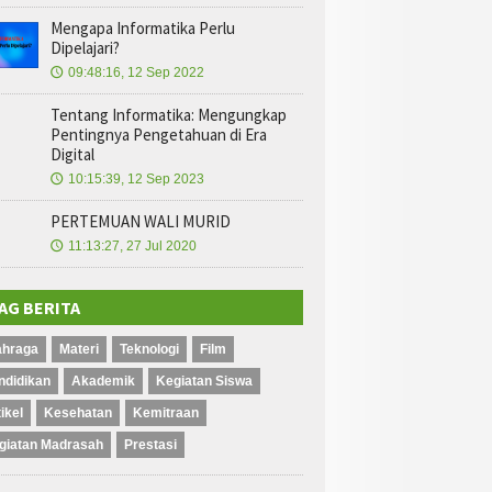
Mengapa Informatika Perlu
Dipelajari?
09:48:16, 12 Sep 2022
🕔
Tentang Informatika: Mengungkap
Pentingnya Pengetahuan di Era
Digital
10:15:39, 12 Sep 2023
🕔
PERTEMUAN WALI MURID
11:13:27, 27 Jul 2020
🕔
AG BERITA
ahraga
Materi
Teknologi
Film
ndidikan
Akademik
Kegiatan Siswa
ikel
Kesehatan
Kemitraan
giatan Madrasah
Prestasi