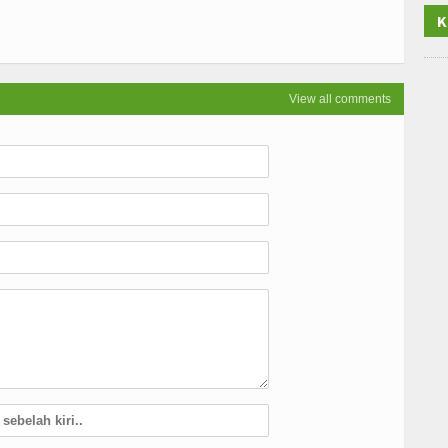
K
View all comments