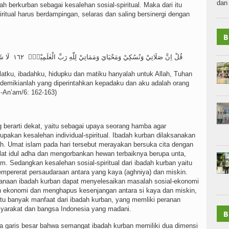
dan 
ah berkurban sebagai kesalehan sosial-spiritual. Maka dari itu
spiritual harus berdampingan, selaras dan saling bersinergi dengan
B
قُلْ اِنَّ صَلَاتِيْ وَنُسُكِيْ وَمَحْيَايَ وَمَمَاتِيْ لِلّٰهِ رَبِّ الْعٰلَمِيْنَۙ ١٦٢ لَا شَرِيْكَ لَهٗ ۚوَبِذٰلِكَ اُمِرْتُ وَاَنَا۠ اَوَّلُ الْمُسْلِمِيْنَ ١٦٣
tku, ibadahku, hidupku dan matiku hanyalah untuk Allah, Tuhan
n demikianlah yang diperintahkan kepadaku dan aku adalah orang
l-An’am/6: 162-163)
 berarti dekat, yaitu sebagai upaya seorang hamba agar
pakan kesalehan individual-spiritual. Ibadah kurban dilaksanakan
jah. Umat islam pada hari tersebut merayakan bersuka cita dengan
alat idul adha dan mengorbankan hewan terbaiknya berupa unta,
am. Sedangkan kesalehan sosial-spiritual dari ibadah kurban yaitu
mpererat persaudaraan antara yang kaya (aghniya) dan miskin.
anaan ibadah kurban dapat menyelesaikan masalah sosial-ekonomi
 ekonomi dan menghapus kesenjangan antara si kaya dan miskin,
itu banyak manfaat dari ibadah kurban, yang memliki peranan
syarakat dan bangsa Indonesia yang madani.
B
a garis besar bahwa semangat ibadah kurban memiliki dua dimensi