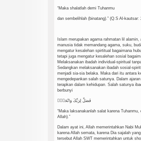
“Maka shalatlah demi Tuhanmu
dan sembelihlah (binatang).” (Q.S Al-kautsar: 
Islam merupakan agama rahmatan lil alamin, 
manusia tidak memandang agama, suku, buda
mengatur kesalehan spirtitual bagaimana hu
tetapi juga mengatur kesalehan sosial baga
Melaksanakan ibadah individual-spiritual tan
Sedangkan melaksanakan ibadah sosial-spiritua
menjadi sia-sia belaka. Maka dari itu antara 
mengedepankan salah satunya. Dalam ajaran ag
terapkan dalam kehidupan. Salah satunya iba
berbunyi
فَصَلِّ لِرَبِّكَ وَانْحَرْۗ
“Maka laksanakanlah salat karena Tuhanmu, 
Allah).”
Dalam ayat ini, Allah memerintahkan Nabi 
karena Allah semata, karena Dia sajalah yan
tersebut Allah SWT memerintahkan untuk shol