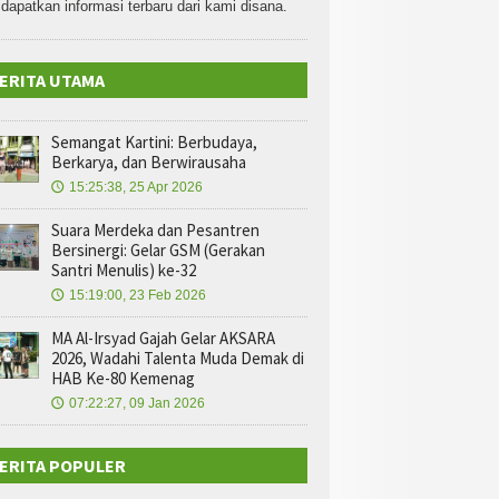
dapatkan informasi terbaru dari kami disana.
ERITA UTAMA
Semangat Kartini: Berbudaya,
Berkarya, dan Berwirausaha
15:25:38, 25 Apr 2026
🕔
Suara Merdeka dan Pesantren
Bersinergi: Gelar GSM (Gerakan
Santri Menulis) ke-32
15:19:00, 23 Feb 2026
🕔
MA Al-Irsyad Gajah Gelar AKSARA
2026, Wadahi Talenta Muda Demak di
HAB Ke-80 Kemenag
07:22:27, 09 Jan 2026
🕔
ERITA POPULER