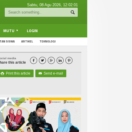
Sabtu, 08 Agu 2026,
12:02:02
MUTU
LOGIN
TAN SISWA
ARTIKEL
TEKNOLOGI
ocial media





hare this article
Print this article
Send e-mail

✉