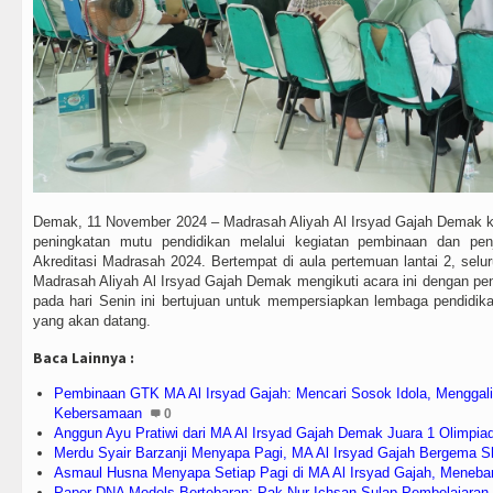
Demak, 11 November 2024 – Madrasah Aliyah Al Irsyad Gajah Demak
peningkatan mutu pendidikan melalui kegiatan pembinaan dan pe
Akreditasi Madrasah 2024. Bertempat di aula pertemuan lantai 2, sel
Madrasah Aliyah Al Irsyad Gajah Demak mengikuti acara ini dengan pe
pada hari Senin ini bertujuan untuk mempersiapkan lembaga pendidika
yang akan datang.
Baca Lainnya :
Pembinaan GTK MA Al Irsyad Gajah: Mencari Sosok Idola, Menggal
Kebersamaan
0
Anggun Ayu Pratiwi dari MA Al Irsyad Gajah Demak Juara 1 Olimpia
Merdu Syair Barzanji Menyapa Pagi, MA Al Irsyad Gajah Bergema S
Asmaul Husna Menyapa Setiap Pagi di MA Al Irsyad Gajah, Meneb
Paper DNA Models Bertebaran: Pak Nur Ichsan Sulap Pembelajaran Bi