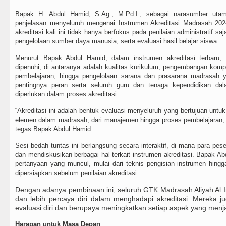
Bapak H. Abdul Hamid, S.Ag., M.Pd.I., sebagai narasumber ut
penjelasan menyeluruh mengenai Instrumen Akreditasi Madrasah 20
akreditasi kali ini tidak hanya berfokus pada penilaian administratif sa
pengelolaan sumber daya manusia, serta evaluasi hasil belajar siswa.
Menurut Bapak Abdul Hamid, dalam instrumen akreditasi terbaru, 
dipenuhi, di antaranya adalah kualitas kurikulum, pengembangan komp
pembelajaran, hingga pengelolaan sarana dan prasarana madrasah
pentingnya peran serta seluruh guru dan tenaga kependidikan da
diperlukan dalam proses akreditasi.
“Akreditasi ini adalah bentuk evaluasi menyeluruh yang bertujuan untu
elemen dalam madrasah, dari manajemen hingga proses pembelajaran,
tegas Bapak Abdul Hamid.
Sesi bedah tuntas ini berlangsung secara interaktif, di mana para pes
dan mendiskusikan berbagai hal terkait instrumen akreditasi. Bapak 
pertanyaan yang muncul, mulai dari teknis pengisian instrumen hingg
dipersiapkan sebelum penilaian akreditasi.
Dengan adanya pembinaan ini, seluruh GTK Madrasah Aliyah Al 
dan lebih percaya diri dalam menghadapi akreditasi. Mereka j
evaluasi diri dan berupaya meningkatkan setiap aspek yang menjad
Harapan untuk Masa Depan