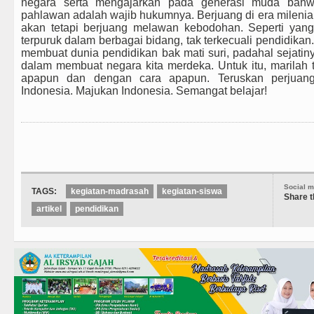
negara serta mengajarkan pada generasi muda bahw
pahlawan adalah wajib hukumnya. Berjuang di era milenial 
akan tetapi berjuang melawan kebodohan. Seperti yang t
terpuruk dalam berbagai bidang, tak terkecuali pendidik
membuat dunia pendidikan bak mati suri, padahal sejatin
dalam membuat negara kita merdeka. Untuk itu, marilah t
apapun dan dengan cara apapun. Teruskan perjuan
Indonesia. Majukan Indonesia. Semangat belajar!
Social m
TAGS:
kegiatan-madrasah
kegiatan-siswa
Share t
artikel
pendidikan