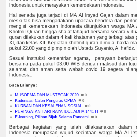
Indonesia untuk merayakan kemerdekaan indonesia.
Hal senada juga terjadi di MA Al Irsyad Gajah dalam m
meski tak bisa mengadakann upacara bendera dan perl
mengisi kemerdekaan Indonesia ditunjukkan warga MA 
Khotmil Quran hingga shalat tahajud bersama secara virtu
quran dilakukan dalam 4 kali khataman yang terbagi atas 
XI, dan kelas XII. Kegiatan khotmil quran dimulai ba'da m
pukul 22.00 yang dipimpin oleh Ustadz Suyanto, Al hafidz.
Sesuai instruksi kementrian agama, perayaan berlanju
bersama pada pukul 03.00 WIB dengan maksud dan tujua
selamat, dan aman serta wabah covid 19 segera hilan
Indonesia.
Baca Lainnya :
MUSOPMA DAN MUSTEGAK 2020
0
Kaderisasi Calon Pengurus OPMA
0
KURBAN DAN KESALEHAN SOSIAL
0
PERINGATAN HARI RAYA IDUL ADHA 1441 H
0
E-learning, Pilihan Bijak Selama Pandemi
0
Berbagai kegiatan yang telah dilaksanakan dalam 
Indonesia merupakan wujud kecintaan warga MA Al Ir